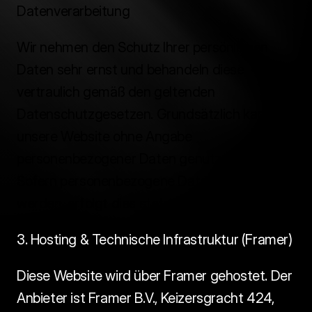
Datenverarbeitung
Wir nehmen den Schutz Ihrer persönlichen 
Daten sehr ernst und behandeln diese 
vertraulich gemäß den geltenden 
Datenschutzgesetzen. Grundsätzlich kann 
unsere Website ohne Angabe 
personenbezogener Daten genutzt werden. 
Sofern personenbezogene Daten erhoben 
werden, erfolgt dies stets auf freiwilliger Basis. 
3. Hosting & Technische Infrastruktur (Framer)
Diese Website wird über Framer gehostet. Der 
Anbieter ist Framer B.V., Keizersgracht 424, 